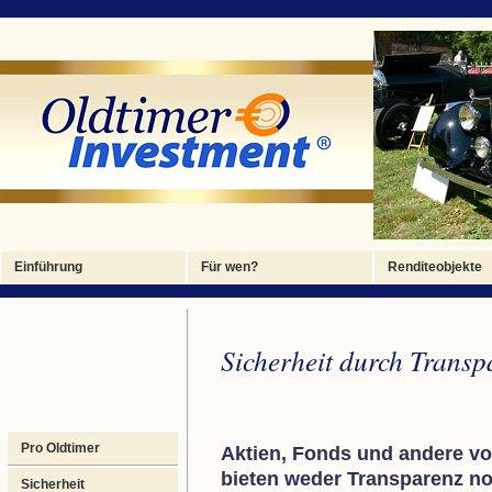
Foto 1
Foto 2
Foto 3
Foto 4
Foto 4
Einführung
Für wen?
Renditeobjekte
Sicherheit durch Transp
Pro Oldtimer
Aktien, Fonds und andere v
bieten weder Transparenz n
Sicherheit